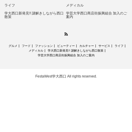
ライフ
メディカル
学大西口新発見!! 謎解きしながら西口
学芸大学西口商店街振興組合 加入のご
散策
案内
RSS
グルメ
フード
ファッション
ビューティー
カルチャー
サービス
ライフ
メディカル
学大西口新発見!! 謎解きしながら西口散策
学芸大学西口商店街振興組合 加入のご案内
FestaWest学大西口
All rights reserved.