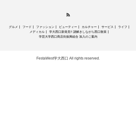
RSS
グルメ
フード
ファッション
ビューティー
カルチャー
サービス
ライフ
メディカル
学大西口新発見!! 謎解きしながら西口散策
学芸大学西口商店街振興組合 加入のご案内
FestaWest学大西口
All rights reserved.