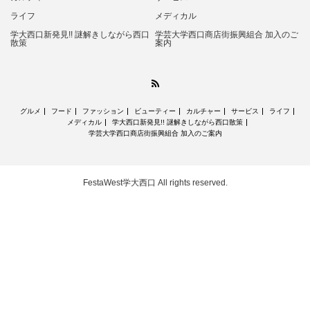
ライフ
メディカル
学大西口新発見!! 謎解きしながら西口
学芸大学西口商店街振興組合 加入のご
散策
案内
RSS
グルメ
フード
ファッション
ビューティー
カルチャー
サービス
ライフ
メディカル
学大西口新発見!! 謎解きしながら西口散策
学芸大学西口商店街振興組合 加入のご案内
FestaWest学大西口
All rights reserved.