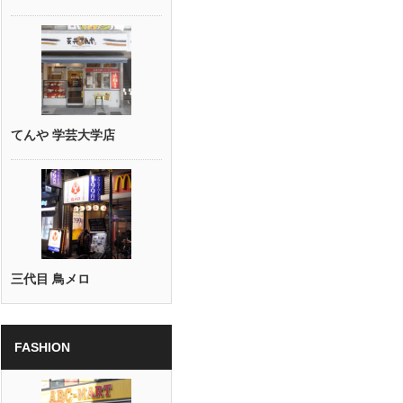
てんや 学芸大学店
三代目 鳥メロ
FASHION