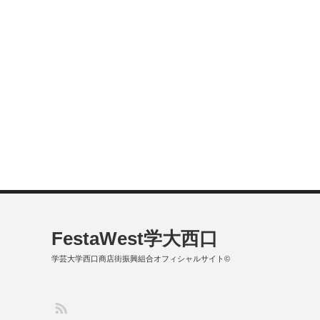
FestaWest学大西口
学芸大学西口商店街振興組合オフィシャルサイト©
S