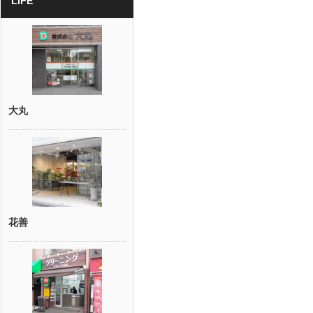
LIFE
大丸
花善